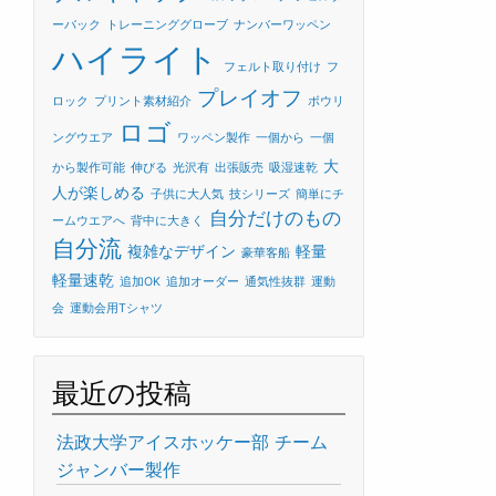
ーバック
トレーニンググローブ
ナンバーワッペン
ハイライト
フェルト取り付け
フ
プレイオフ
ロック
プリント素材紹介
ボウリ
ロゴ
ングウエア
ワッペン製作
一個から
一個
大
から製作可能
伸びる
光沢有
出張販売
吸湿速乾
人が楽しめる
子供に大人気
技シリーズ
簡単にチ
自分だけのもの
ームウエアへ
背中に大きく
自分流
複雑なデザイン
軽量
豪華客船
軽量速乾
追加OK
追加オーダー
通気性抜群
運動
会
運動会用Tシャツ
最近の投稿
法政大学アイスホッケー部 チーム
ジャンバー製作