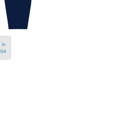
 in
004