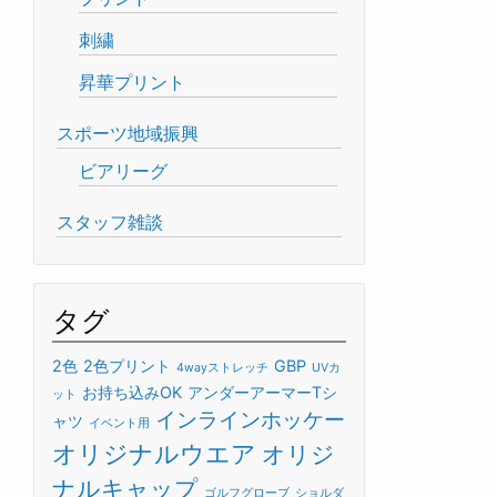
刺繍
昇華プリント
スポーツ地域振興
ビアリーグ
スタッフ雑談
タグ
2色
2色プリント
GBP
4wayストレッチ
UVカ
お持ち込みOK
アンダーアーマーTシ
ット
インラインホッケー
ャツ
イベント用
オリジナルウエア
オリジ
ナルキャップ
ゴルフグローブ
ショルダ