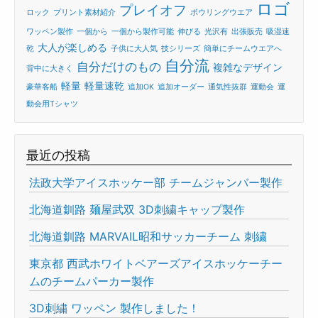
ロゴ
プレイオフ
ロック
プリント素材紹介
ボウリングウエア
ワッペン製作
一個から
一個から製作可能
伸びる
光沢有
出張販売
吸湿速
大人が楽しめる
乾
子供に大人気
技シリーズ
簡単にチームウエアへ
自分流
自分だけのもの
複雑なデザイン
背中に大きく
軽量
軽量速乾
豪華客船
追加OK
追加オーダー
通気性抜群
運動会
運
動会用Tシャツ
最近の投稿
法政大学アイスホッケー部 チームジャンバー製作
北海道釧路 麺屋武双 3D刺繍キャップ製作
北海道釧路 MARVAIL昭和サッカーチーム 刺繍
東京都 西武ホワイトベアーズアイスホッケーチー
ムのチームパーカー製作
3D刺繍 ワッペン 製作しました！