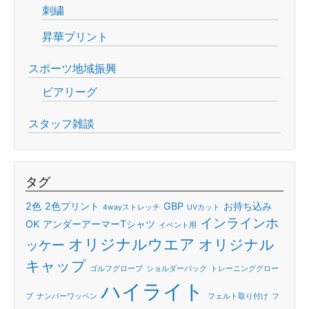
刺繍
昇華プリント
スポーツ地域振興
ビアリーグ
スタッフ雑談
タグ
2色
2色プリント
GBP
お持ち込み
4wayストレッチ
UVカット
インラインホ
OK
アンダーアーマーTシャツ
イベント用
オリジナルウエア
オリジナル
ッケー
キャップ
ゴルフグローブ
ショルダーバック
トレーニンググロー
ハイライト
ブ
ナンバーワッペン
フェルト取り付け
フ