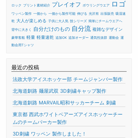
ロゴ
プレイオフ
ロック
プリント素材紹介
ボウリングウエア
ワッペン製作
一個から
一個から製作可能
伸びる
光沢有
出張販売
吸湿速
大人が楽しめる
乾
子供に大人気
技シリーズ
簡単にチームウエアへ
自分流
自分だけのもの
複雑なデザイン
背中に大きく
軽量
軽量速乾
豪華客船
追加OK
追加オーダー
通気性抜群
運動会
運
動会用Tシャツ
最近の投稿
法政大学アイスホッケー部 チームジャンバー製作
北海道釧路 麺屋武双 3D刺繍キャップ製作
北海道釧路 MARVAIL昭和サッカーチーム 刺繍
東京都 西武ホワイトベアーズアイスホッケーチー
ムのチームパーカー製作
3D刺繍 ワッペン 製作しました！