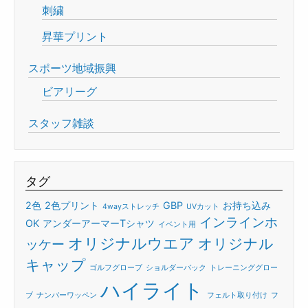
刺繍
昇華プリント
スポーツ地域振興
ビアリーグ
スタッフ雑談
タグ
2色
2色プリント
GBP
お持ち込み
4wayストレッチ
UVカット
インラインホ
OK
アンダーアーマーTシャツ
イベント用
オリジナルウエア
オリジナル
ッケー
キャップ
ゴルフグローブ
ショルダーバック
トレーニンググロー
ハイライト
ブ
ナンバーワッペン
フェルト取り付け
フ