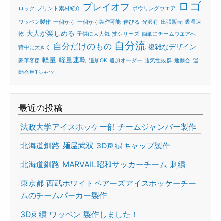
ロゴ
プレイオフ
ロック
プリント素材紹介
ボウリングウエア
ワッペン製作
一個から
一個から製作可能
伸びる
光沢有
出張販売
吸湿速
大人が楽しめる
乾
子供に大人気
技シリーズ
簡単にチームウエアへ
自分流
自分だけのもの
複雑なデザイン
背中に大きく
軽量
軽量速乾
豪華客船
追加OK
追加オーダー
通気性抜群
運動会
運
動会用Tシャツ
最近の投稿
法政大学アイスホッケー部 チームジャンバー製作
北海道釧路 麺屋武双 3D刺繍キャップ製作
北海道釧路 MARVAIL昭和サッカーチーム 刺繍
東京都 西武ホワイトベアーズアイスホッケーチー
ムのチームパーカー製作
3D刺繍 ワッペン 製作しました！