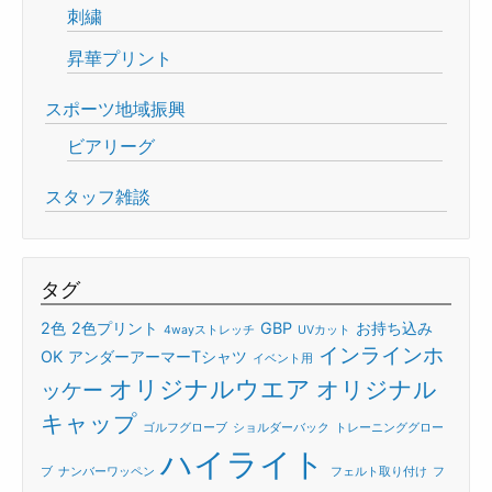
刺繍
昇華プリント
スポーツ地域振興
ビアリーグ
スタッフ雑談
タグ
2色
2色プリント
GBP
お持ち込み
4wayストレッチ
UVカット
インラインホ
OK
アンダーアーマーTシャツ
イベント用
オリジナルウエア
オリジナル
ッケー
キャップ
ゴルフグローブ
ショルダーバック
トレーニンググロー
ハイライト
ブ
ナンバーワッペン
フェルト取り付け
フ