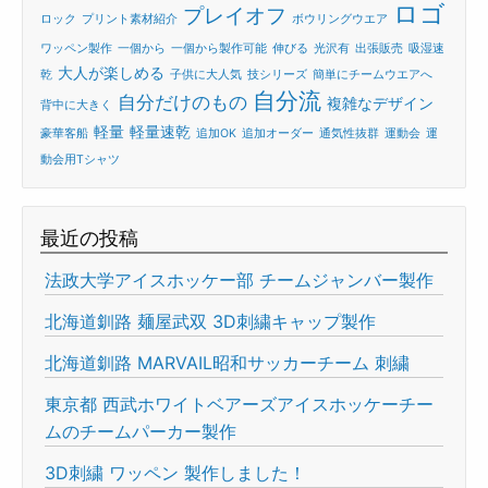
ロゴ
プレイオフ
ロック
プリント素材紹介
ボウリングウエア
ワッペン製作
一個から
一個から製作可能
伸びる
光沢有
出張販売
吸湿速
大人が楽しめる
乾
子供に大人気
技シリーズ
簡単にチームウエアへ
自分流
自分だけのもの
複雑なデザイン
背中に大きく
軽量
軽量速乾
豪華客船
追加OK
追加オーダー
通気性抜群
運動会
運
動会用Tシャツ
最近の投稿
法政大学アイスホッケー部 チームジャンバー製作
北海道釧路 麺屋武双 3D刺繍キャップ製作
北海道釧路 MARVAIL昭和サッカーチーム 刺繍
東京都 西武ホワイトベアーズアイスホッケーチー
ムのチームパーカー製作
3D刺繍 ワッペン 製作しました！