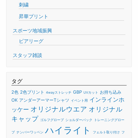
刺繍
昇華プリント
スポーツ地域振興
ビアリーグ
スタッフ雑談
タグ
2色
2色プリント
GBP
お持ち込み
4wayストレッチ
UVカット
インラインホ
OK
アンダーアーマーTシャツ
イベント用
オリジナルウエア
オリジナル
ッケー
キャップ
ゴルフグローブ
ショルダーバック
トレーニンググロー
ハイライト
ブ
ナンバーワッペン
フェルト取り付け
フ