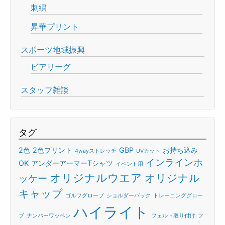
刺繍
昇華プリント
スポーツ地域振興
ビアリーグ
スタッフ雑談
タグ
2色
2色プリント
GBP
お持ち込み
4wayストレッチ
UVカット
インラインホ
OK
アンダーアーマーTシャツ
イベント用
オリジナルウエア
オリジナル
ッケー
キャップ
ゴルフグローブ
ショルダーバック
トレーニンググロー
ハイライト
ブ
ナンバーワッペン
フェルト取り付け
フ