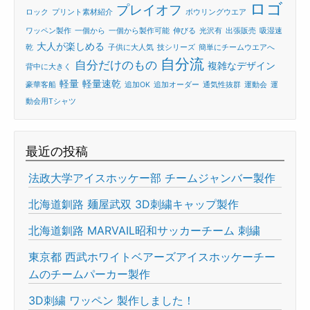
ロゴ
プレイオフ
ロック
プリント素材紹介
ボウリングウエア
ワッペン製作
一個から
一個から製作可能
伸びる
光沢有
出張販売
吸湿速
大人が楽しめる
乾
子供に大人気
技シリーズ
簡単にチームウエアへ
自分流
自分だけのもの
複雑なデザイン
背中に大きく
軽量
軽量速乾
豪華客船
追加OK
追加オーダー
通気性抜群
運動会
運
動会用Tシャツ
最近の投稿
法政大学アイスホッケー部 チームジャンバー製作
北海道釧路 麺屋武双 3D刺繍キャップ製作
北海道釧路 MARVAIL昭和サッカーチーム 刺繍
東京都 西武ホワイトベアーズアイスホッケーチー
ムのチームパーカー製作
3D刺繍 ワッペン 製作しました！