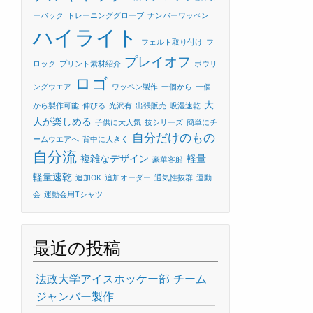
ーバック
トレーニンググローブ
ナンバーワッペン
ハイライト
フェルト取り付け
フ
プレイオフ
ロック
プリント素材紹介
ボウリ
ロゴ
ングウエア
ワッペン製作
一個から
一個
大
から製作可能
伸びる
光沢有
出張販売
吸湿速乾
人が楽しめる
子供に大人気
技シリーズ
簡単にチ
自分だけのもの
ームウエアへ
背中に大きく
自分流
複雑なデザイン
軽量
豪華客船
軽量速乾
追加OK
追加オーダー
通気性抜群
運動
会
運動会用Tシャツ
最近の投稿
法政大学アイスホッケー部 チーム
ジャンバー製作