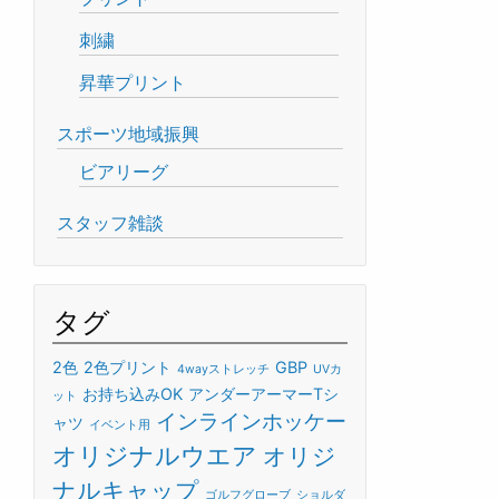
刺繍
昇華プリント
スポーツ地域振興
ビアリーグ
スタッフ雑談
タグ
2色
2色プリント
GBP
4wayストレッチ
UVカ
お持ち込みOK
アンダーアーマーTシ
ット
インラインホッケー
ャツ
イベント用
オリジナルウエア
オリジ
ナルキャップ
ゴルフグローブ
ショルダ