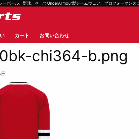
ボール、野球、そしてUnderArmour製チームウェア、プロフォーマン
い
カート
お問い合わせ
0bk-chi364-b.png
5日