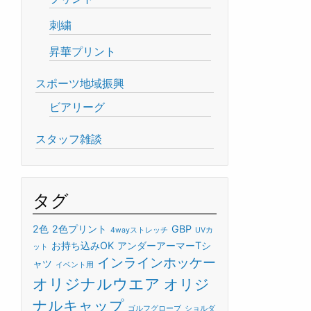
刺繍
昇華プリント
スポーツ地域振興
ビアリーグ
スタッフ雑談
タグ
2色
2色プリント
GBP
4wayストレッチ
UVカ
お持ち込みOK
アンダーアーマーTシ
ット
インラインホッケー
ャツ
イベント用
オリジナルウエア
オリジ
ナルキャップ
ゴルフグローブ
ショルダ