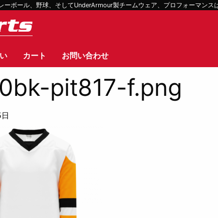
ボール、野球、そしてUnderArmour製チームウェア、プロフォーマン
い
カート
お問い合わせ
0bk-pit817-f.png
5日