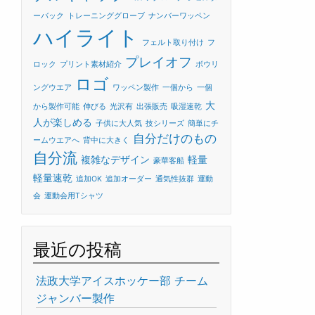
ーバック
トレーニンググローブ
ナンバーワッペン
ハイライト
フェルト取り付け
フ
プレイオフ
ロック
プリント素材紹介
ボウリ
ロゴ
ングウエア
ワッペン製作
一個から
一個
大
から製作可能
伸びる
光沢有
出張販売
吸湿速乾
人が楽しめる
子供に大人気
技シリーズ
簡単にチ
自分だけのもの
ームウエアへ
背中に大きく
自分流
複雑なデザイン
軽量
豪華客船
軽量速乾
追加OK
追加オーダー
通気性抜群
運動
会
運動会用Tシャツ
最近の投稿
法政大学アイスホッケー部 チーム
ジャンバー製作