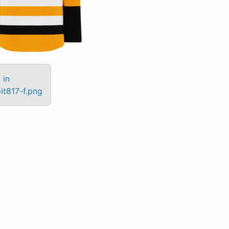
 in
it817-f.png