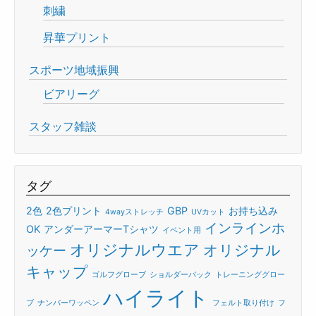
刺繍
昇華プリント
スポーツ地域振興
ビアリーグ
スタッフ雑談
タグ
2色
2色プリント
GBP
お持ち込み
4wayストレッチ
UVカット
インラインホ
OK
アンダーアーマーTシャツ
イベント用
オリジナルウエア
オリジナル
ッケー
キャップ
ゴルフグローブ
ショルダーバック
トレーニンググロー
ハイライト
ブ
ナンバーワッペン
フェルト取り付け
フ