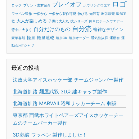
ロゴ
プレイオフ
ロック
プリント素材紹介
ボウリングウエア
ワッペン製作
一個から
一個から製作可能
伸びる
光沢有
出張販売
吸湿速
大人が楽しめる
乾
子供に大人気
技シリーズ
簡単にチームウエアへ
自分流
自分だけのもの
複雑なデザイン
背中に大きく
軽量
軽量速乾
豪華客船
追加OK
追加オーダー
通気性抜群
運動会
運
動会用Tシャツ
最近の投稿
法政大学アイスホッケー部 チームジャンバー製作
北海道釧路 麺屋武双 3D刺繍キャップ製作
北海道釧路 MARVAIL昭和サッカーチーム 刺繍
東京都 西武ホワイトベアーズアイスホッケーチー
ムのチームパーカー製作
3D刺繍 ワッペン 製作しました！