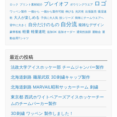
ロゴ
プレイオフ
ロック
プリント素材紹介
ボウリングウエア
ワッペン製作
一個から
一個から製作可能
伸びる
光沢有
出張販売
吸湿速
大人が楽しめる
乾
子供に大人気
技シリーズ
簡単にチームウエアへ
自分流
自分だけのもの
複雑なデザイン
背中に大きく
軽量
軽量速乾
豪華客船
追加OK
追加オーダー
通気性抜群
運動会
運
動会用Tシャツ
最近の投稿
法政大学アイスホッケー部 チームジャンバー製作
北海道釧路 麺屋武双 3D刺繍キャップ製作
北海道釧路 MARVAIL昭和サッカーチーム 刺繍
東京都 西武ホワイトベアーズアイスホッケーチー
ムのチームパーカー製作
3D刺繍 ワッペン 製作しました！