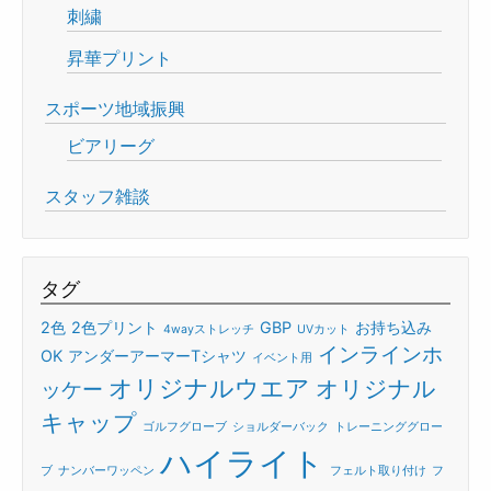
刺繍
昇華プリント
スポーツ地域振興
ビアリーグ
スタッフ雑談
タグ
2色
2色プリント
GBP
お持ち込み
4wayストレッチ
UVカット
インラインホ
OK
アンダーアーマーTシャツ
イベント用
オリジナルウエア
オリジナル
ッケー
キャップ
ゴルフグローブ
ショルダーバック
トレーニンググロー
ハイライト
ブ
ナンバーワッペン
フェルト取り付け
フ