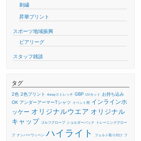
刺繍
昇華プリント
スポーツ地域振興
ビアリーグ
スタッフ雑談
タグ
2色
2色プリント
GBP
お持ち込み
4wayストレッチ
UVカット
インラインホ
OK
アンダーアーマーTシャツ
イベント用
オリジナルウエア
オリジナル
ッケー
キャップ
ゴルフグローブ
ショルダーバック
トレーニンググロー
ハイライト
ブ
ナンバーワッペン
フェルト取り付け
フ