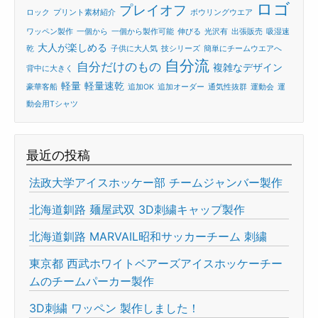
ロゴ
プレイオフ
ロック
プリント素材紹介
ボウリングウエア
ワッペン製作
一個から
一個から製作可能
伸びる
光沢有
出張販売
吸湿速
大人が楽しめる
乾
子供に大人気
技シリーズ
簡単にチームウエアへ
自分流
自分だけのもの
複雑なデザイン
背中に大きく
軽量
軽量速乾
豪華客船
追加OK
追加オーダー
通気性抜群
運動会
運
動会用Tシャツ
最近の投稿
法政大学アイスホッケー部 チームジャンバー製作
北海道釧路 麺屋武双 3D刺繍キャップ製作
北海道釧路 MARVAIL昭和サッカーチーム 刺繍
東京都 西武ホワイトベアーズアイスホッケーチー
ムのチームパーカー製作
3D刺繍 ワッペン 製作しました！