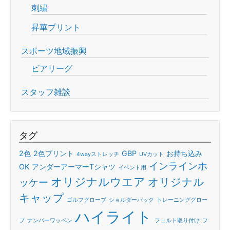
刺繍
昇華プリント
スポーツ地域振興
ビアリーグ
スタッフ雑談
タグ
2色
2色プリント
GBP
お持ち込み
4wayストレッチ
UVカット
インラインホ
OK
アンダーアーマーTシャツ
イベント用
オリジナルウエア
オリジナル
ッケー
キャップ
ゴルフグローブ
ショルダーバック
トレーニンググロー
ハイライト
ブ
ナンバーワッペン
フェルト取り付け
フ