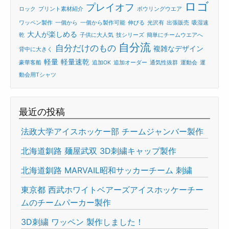
ロゴ
プレイオフ
ロック
プリント素材紹介
ボウリングウエア
ワッペン製作
一個から
一個から製作可能
伸びる
光沢有
出張販売
吸湿速
大人が楽しめる
乾
子供に大人気
技シリーズ
簡単にチームウエアへ
自分流
自分だけのもの
複雑なデザイン
背中に大きく
軽量
軽量速乾
豪華客船
追加OK
追加オーダー
通気性抜群
運動会
運
動会用Tシャツ
最近の投稿
法政大学アイスホッケー部 チームジャンバー製作
北海道釧路 麺屋武双 3D刺繍キャップ製作
北海道釧路 MARVAIL昭和サッカーチーム 刺繍
東京都 西武ホワイトベアーズアイスホッケーチー
ムのチームパーカー製作
3D刺繍 ワッペン 製作しました！