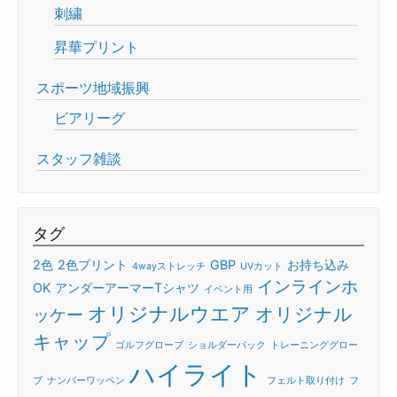
刺繍
昇華プリント
スポーツ地域振興
ビアリーグ
スタッフ雑談
タグ
2色
2色プリント
GBP
お持ち込み
4wayストレッチ
UVカット
インラインホ
OK
アンダーアーマーTシャツ
イベント用
オリジナルウエア
オリジナル
ッケー
キャップ
ゴルフグローブ
ショルダーバック
トレーニンググロー
ハイライト
ブ
ナンバーワッペン
フェルト取り付け
フ