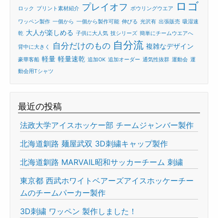
ロゴ
プレイオフ
ロック
プリント素材紹介
ボウリングウエア
ワッペン製作
一個から
一個から製作可能
伸びる
光沢有
出張販売
吸湿速
大人が楽しめる
乾
子供に大人気
技シリーズ
簡単にチームウエアへ
自分流
自分だけのもの
複雑なデザイン
背中に大きく
軽量
軽量速乾
豪華客船
追加OK
追加オーダー
通気性抜群
運動会
運
動会用Tシャツ
最近の投稿
法政大学アイスホッケー部 チームジャンバー製作
北海道釧路 麺屋武双 3D刺繍キャップ製作
北海道釧路 MARVAIL昭和サッカーチーム 刺繍
東京都 西武ホワイトベアーズアイスホッケーチー
ムのチームパーカー製作
3D刺繍 ワッペン 製作しました！