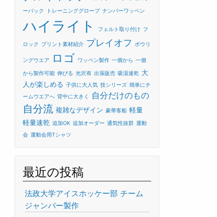
ーバック
トレーニンググローブ
ナンバーワッペン
ハイライト
フェルト取り付け
フ
プレイオフ
ロック
プリント素材紹介
ボウリ
ロゴ
ングウエア
ワッペン製作
一個から
一個
大
から製作可能
伸びる
光沢有
出張販売
吸湿速乾
人が楽しめる
子供に大人気
技シリーズ
簡単にチ
自分だけのもの
ームウエアへ
背中に大きく
自分流
複雑なデザイン
軽量
豪華客船
軽量速乾
追加OK
追加オーダー
通気性抜群
運動
会
運動会用Tシャツ
最近の投稿
法政大学アイスホッケー部 チーム
ジャンバー製作