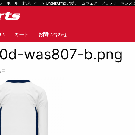
ボール、野球、そしてUnderArmour製チームウェア、プロフォーマン
い
カート
お問い合わせ
0d-was807-b.png
5日