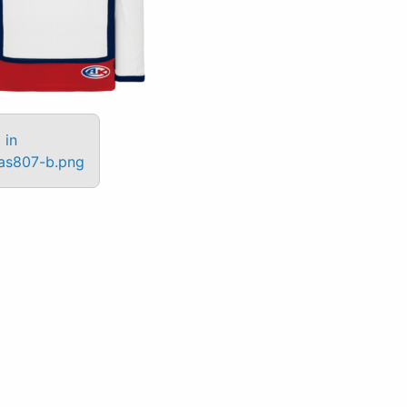
 in
as807-b.png