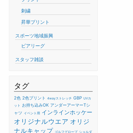
刺繍
昇華プリント
スポーツ地域振興
ビアリーグ
スタッフ雑談
タグ
2色
2色プリント
GBP
4wayストレッチ
UVカ
お持ち込みOK
アンダーアーマーTシ
ット
インラインホッケー
ャツ
イベント用
オリジナルウエア
オリジ
ナルキャップ
ゴルフグローブ
ショルダ