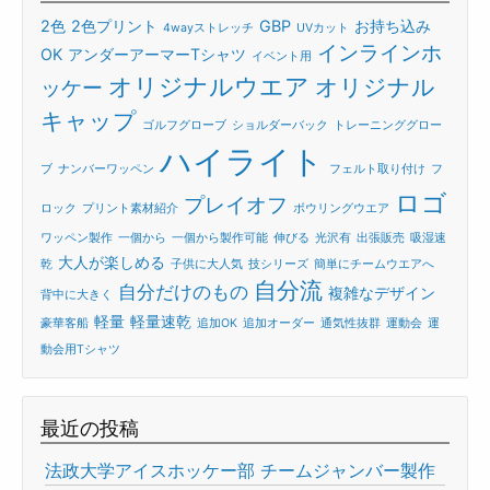
2色
2色プリント
GBP
お持ち込み
4wayストレッチ
UVカット
インラインホ
OK
アンダーアーマーTシャツ
イベント用
オリジナルウエア
オリジナル
ッケー
キャップ
ゴルフグローブ
ショルダーバック
トレーニンググロー
ハイライト
ブ
ナンバーワッペン
フェルト取り付け
フ
ロゴ
プレイオフ
ロック
プリント素材紹介
ボウリングウエア
ワッペン製作
一個から
一個から製作可能
伸びる
光沢有
出張販売
吸湿速
大人が楽しめる
乾
子供に大人気
技シリーズ
簡単にチームウエアへ
自分流
自分だけのもの
複雑なデザイン
背中に大きく
軽量
軽量速乾
豪華客船
追加OK
追加オーダー
通気性抜群
運動会
運
動会用Tシャツ
最近の投稿
法政大学アイスホッケー部 チームジャンバー製作