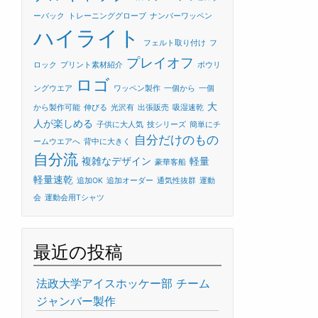
ーバック
トレーニンググローブ
ナンバーワッペン
ハイライト
フェルト取り付け
フ
プレイオフ
ロック
プリント素材紹介
ボウリ
ロゴ
ングウエア
ワッペン製作
一個から
一個
大
から製作可能
伸びる
光沢有
出張販売
吸湿速乾
人が楽しめる
子供に大人気
技シリーズ
簡単にチ
自分だけのもの
ームウエアへ
背中に大きく
自分流
複雑なデザイン
軽量
豪華客船
軽量速乾
追加OK
追加オーダー
通気性抜群
運動
会
運動会用Tシャツ
最近の投稿
法政大学アイスホッケー部 チーム
ジャンバー製作