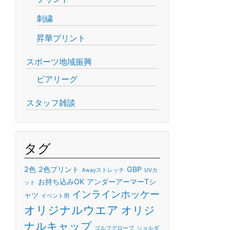
刺繍
昇華プリント
スポーツ地域振興
ビアリーグ
スタッフ雑談
タグ
2色
2色プリント
GBP
4wayストレッチ
UVカ
お持ち込みOK
アンダーアーマーTシ
ット
インラインホッケー
ャツ
イベント用
オリジナルウエア
オリジ
ナルキャップ
ゴルフグローブ
ショルダ