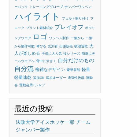
ーバック
トレーニンググローブ
ナンバーワッペン
ハイライト
フェルト取り付け
フ
プレイオフ
ロック
プリント素材紹介
ボウリ
ロゴ
ングウエア
ワッペン製作
一個から
一個
大
から製作可能
伸びる
光沢有
出張販売
吸湿速乾
人が楽しめる
子供に大人気
技シリーズ
簡単にチ
自分だけのもの
ームウエアへ
背中に大きく
自分流
複雑なデザイン
軽量
豪華客船
軽量速乾
追加OK
追加オーダー
通気性抜群
運動
会
運動会用Tシャツ
最近の投稿
法政大学アイスホッケー部 チーム
ジャンバー製作