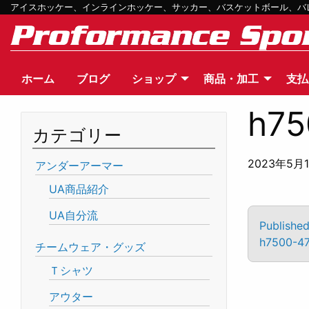
アイスホッケー、インラインホッケー、サッカー、バスケットボール、バレー
ホーム
ブログ
ショップ
商品・加工
支払
h75
カテゴリー
2023年5月
アンダーアーマー
UA商品紹介
UA自分流
Published
h7500-47
チームウェア・グッズ
Ｔシャツ
アウター