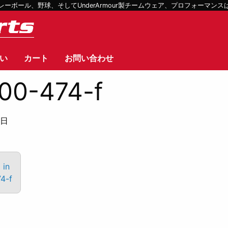
ボール、野球、そしてUnderArmour製チームウェア、プロフォーマン
い
カート
お問い合わせ
00-474-f
1日
 in
4-f