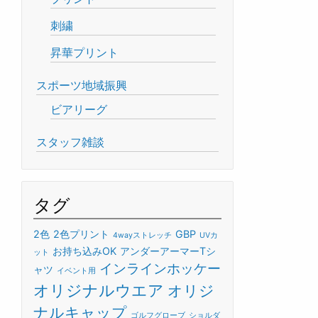
刺繍
昇華プリント
スポーツ地域振興
ビアリーグ
スタッフ雑談
タグ
2色
2色プリント
GBP
4wayストレッチ
UVカ
お持ち込みOK
アンダーアーマーTシ
ット
インラインホッケー
ャツ
イベント用
オリジナルウエア
オリジ
ナルキャップ
ゴルフグローブ
ショルダ