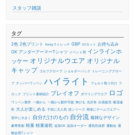
スタッフ雑談
タグ
2色
2色プリント
GBP
お持ち込み
4wayストレッチ
UVカット
インラインホ
OK
アンダーアーマーTシャツ
イベント用
オリジナルウエア
オリジナル
ッケー
キャップ
ゴルフグローブ
ショルダーバック
トレーニンググロー
ハイライト
ブ
ナンバーワッペン
フェルト取り付け
フ
ロゴ
プレイオフ
ロック
プリント素材紹介
ボウリングウエア
ワッペン製作
一個から
一個から製作可能
伸びる
光沢有
出張販売
吸湿速
大人が楽しめる
乾
子供に大人気
技シリーズ
簡単にチームウエアへ
自分流
自分だけのもの
複雑なデザイン
背中に大きく
軽量
軽量速乾
豪華客船
追加OK
追加オーダー
通気性抜群
運動会
運
動会用Tシャツ