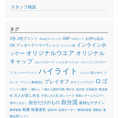
スタッフ雑談
タグ
2色
2色プリント
GBP
お持ち込み
4wayストレッチ
UVカット
インラインホ
OK
アンダーアーマーTシャツ
イベント用
オリジナルウエア
オリジナル
ッケー
キャップ
ゴルフグローブ
ショルダーバック
トレーニンググロー
ハイライト
ブ
ナンバーワッペン
フェルト取り付け
フ
ロゴ
プレイオフ
ロック
プリント素材紹介
ボウリングウエア
ワッペン製作
一個から
一個から製作可能
伸びる
光沢有
出張販売
吸湿速
大人が楽しめる
乾
子供に大人気
技シリーズ
簡単にチームウエアへ
自分流
自分だけのもの
複雑なデザイン
背中に大きく
軽量
軽量速乾
豪華客船
追加OK
追加オーダー
通気性抜群
運動会
運
動会用Tシャツ