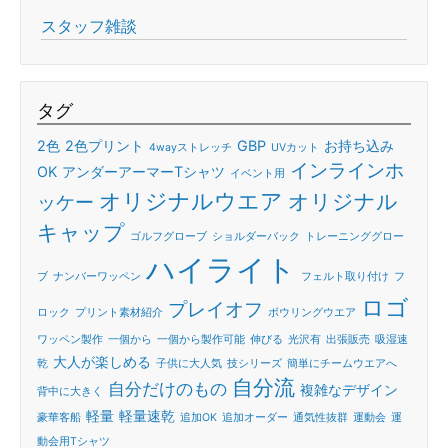
スタッフ雑談
タグ
2色
2色プリント
GBP
お持ち込み
4wayストレッチ
UVカット
インラインホ
OK
アンダーアーマーTシャツ
イベント用
オリジナルウエア
オリジナル
ッケー
キャップ
ゴルフグローブ
ショルダーバック
トレーニンググロー
ハイライト
ブ
ナンバーワッペン
フェルト取り付け
フ
ロゴ
プレイオフ
ロック
プリント素材紹介
ボウリングウエア
ワッペン製作
一個から
一個から製作可能
伸びる
光沢有
出張販売
吸湿速
大人が楽しめる
乾
子供に大人気
技シリーズ
簡単にチームウエアへ
自分流
自分だけのもの
複雑なデザイン
背中に大きく
軽量
軽量速乾
豪華客船
追加OK
追加オーダー
通気性抜群
運動会
運
動会用Tシャツ