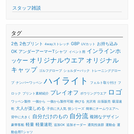
スタッフ雑談
タグ
2色
2色プリント
GBP
お持ち込み
4wayストレッチ
UVカット
インラインホ
OK
アンダーアーマーTシャツ
イベント用
オリジナルウエア
オリジナル
ッケー
キャップ
ゴルフグローブ
ショルダーバック
トレーニンググロー
ハイライト
ブ
ナンバーワッペン
フェルト取り付け
フ
ロゴ
プレイオフ
ロック
プリント素材紹介
ボウリングウエア
ワッペン製作
一個から
一個から製作可能
伸びる
光沢有
出張販売
吸湿速
大人が楽しめる
乾
子供に大人気
技シリーズ
簡単にチームウエアへ
自分流
自分だけのもの
複雑なデザイン
背中に大きく
軽量
軽量速乾
豪華客船
追加OK
追加オーダー
通気性抜群
運動会
運
動会用Tシャツ