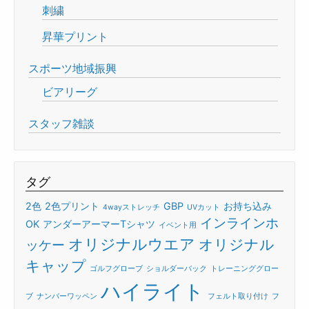
刺繍
昇華プリント
スポーツ地域振興
ビアリーグ
スタッフ雑談
タグ
2色
2色プリント
GBP
お持ち込み
4wayストレッチ
UVカット
インラインホ
OK
アンダーアーマーTシャツ
イベント用
オリジナルウエア
オリジナル
ッケー
キャップ
ゴルフグローブ
ショルダーバック
トレーニンググロー
ハイライト
ブ
ナンバーワッペン
フェルト取り付け
フ