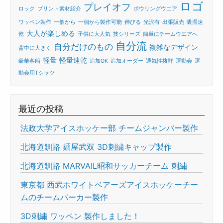
ロゴ
プレイオフ
ロック
プリント素材紹介
ボウリングウエア
ワッペン製作
一個から
一個から製作可能
伸びる
光沢有
出張販売
吸湿速
大人が楽しめる
乾
子供に大人気
技シリーズ
簡単にチームウエアへ
自分流
自分だけのもの
複雑なデザイン
背中に大きく
軽量
軽量速乾
豪華客船
追加OK
追加オーダー
通気性抜群
運動会
運
動会用Tシャツ
最近の投稿
法政大学アイスホッケー部 チームジャンバー製作
北海道釧路 麺屋武双 3D刺繍キャップ製作
北海道釧路 MARVAIL昭和サッカーチーム 刺繍
東京都 西武ホワイトベアーズアイスホッケーチー
ムのチームパーカー製作
3D刺繍 ワッペン 製作しました！