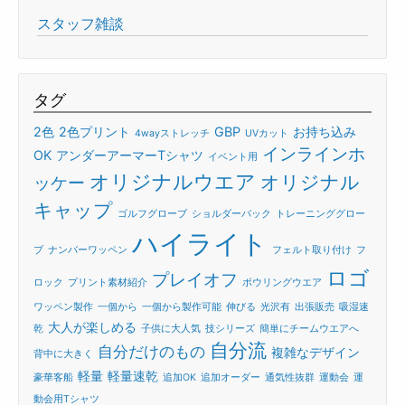
スタッフ雑談
タグ
2色
2色プリント
GBP
お持ち込み
4wayストレッチ
UVカット
インラインホ
OK
アンダーアーマーTシャツ
イベント用
オリジナルウエア
オリジナル
ッケー
キャップ
ゴルフグローブ
ショルダーバック
トレーニンググロー
ハイライト
ブ
ナンバーワッペン
フェルト取り付け
フ
ロゴ
プレイオフ
ロック
プリント素材紹介
ボウリングウエア
ワッペン製作
一個から
一個から製作可能
伸びる
光沢有
出張販売
吸湿速
大人が楽しめる
乾
子供に大人気
技シリーズ
簡単にチームウエアへ
自分流
自分だけのもの
複雑なデザイン
背中に大きく
軽量
軽量速乾
豪華客船
追加OK
追加オーダー
通気性抜群
運動会
運
動会用Tシャツ