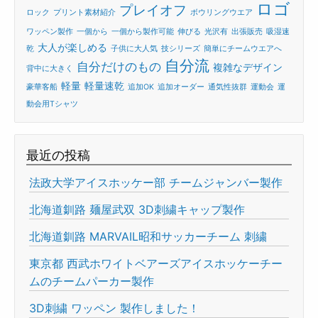
ロゴ
プレイオフ
ロック
プリント素材紹介
ボウリングウエア
ワッペン製作
一個から
一個から製作可能
伸びる
光沢有
出張販売
吸湿速
大人が楽しめる
乾
子供に大人気
技シリーズ
簡単にチームウエアへ
自分流
自分だけのもの
複雑なデザイン
背中に大きく
軽量
軽量速乾
豪華客船
追加OK
追加オーダー
通気性抜群
運動会
運
動会用Tシャツ
最近の投稿
法政大学アイスホッケー部 チームジャンバー製作
北海道釧路 麺屋武双 3D刺繍キャップ製作
北海道釧路 MARVAIL昭和サッカーチーム 刺繍
東京都 西武ホワイトベアーズアイスホッケーチー
ムのチームパーカー製作
3D刺繍 ワッペン 製作しました！