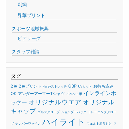
刺繍
昇華プリント
スポーツ地域振興
ビアリーグ
スタッフ雑談
タグ
2色
2色プリント
GBP
お持ち込み
4wayストレッチ
UVカット
インラインホ
OK
アンダーアーマーTシャツ
イベント用
オリジナルウエア
オリジナル
ッケー
キャップ
ゴルフグローブ
ショルダーバック
トレーニンググロー
ハイライト
ブ
ナンバーワッペン
フェルト取り付け
フ