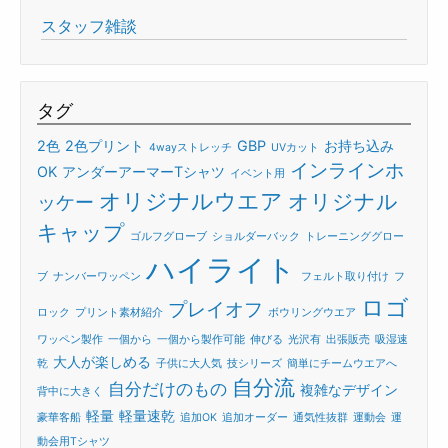
スタッフ雑談
タグ
2色
2色プリント
GBP
お持ち込み
4wayストレッチ
UVカット
インラインホ
OK
アンダーアーマーTシャツ
イベント用
オリジナルウエア
オリジナル
ッケー
キャップ
ゴルフグローブ
ショルダーバック
トレーニンググロー
ハイライト
ブ
ナンバーワッペン
フェルト取り付け
フ
ロゴ
プレイオフ
ロック
プリント素材紹介
ボウリングウエア
ワッペン製作
一個から
一個から製作可能
伸びる
光沢有
出張販売
吸湿速
大人が楽しめる
乾
子供に大人気
技シリーズ
簡単にチームウエアへ
自分流
自分だけのもの
複雑なデザイン
背中に大きく
軽量
軽量速乾
豪華客船
追加OK
追加オーダー
通気性抜群
運動会
運
動会用Tシャツ