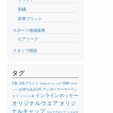
刺繍
昇華プリント
スポーツ地域振興
ビアリーグ
スタッフ雑談
タグ
2色
2色プリント
GBP
4wayストレッチ
UVカ
お持ち込みOK
アンダーアーマーTシ
ット
インラインホッケー
ャツ
イベント用
オリジナルウエア
オリジ
ナルキャップ
ゴルフグローブ
ショルダ