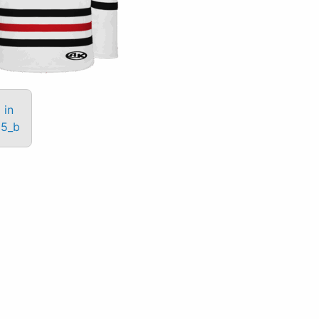
 in
15_b