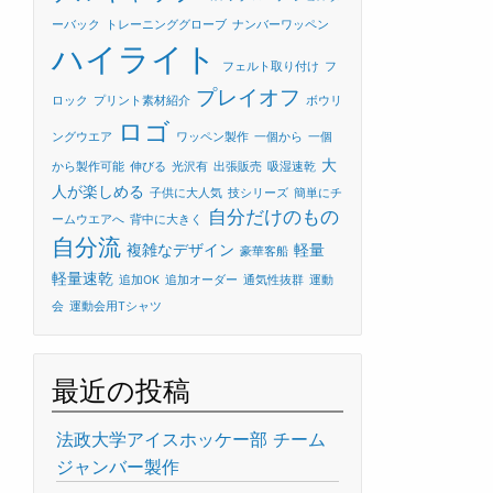
ーバック
トレーニンググローブ
ナンバーワッペン
ハイライト
フェルト取り付け
フ
プレイオフ
ロック
プリント素材紹介
ボウリ
ロゴ
ングウエア
ワッペン製作
一個から
一個
大
から製作可能
伸びる
光沢有
出張販売
吸湿速乾
人が楽しめる
子供に大人気
技シリーズ
簡単にチ
自分だけのもの
ームウエアへ
背中に大きく
自分流
複雑なデザイン
軽量
豪華客船
軽量速乾
追加OK
追加オーダー
通気性抜群
運動
会
運動会用Tシャツ
最近の投稿
法政大学アイスホッケー部 チーム
ジャンバー製作