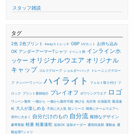
スタッフ雑談
タグ
2色
2色プリント
GBP
お持ち込み
4wayストレッチ
UVカット
インラインホ
OK
アンダーアーマーTシャツ
イベント用
オリジナルウエア
オリジナル
ッケー
キャップ
ゴルフグローブ
ショルダーバック
トレーニンググロー
ハイライト
ブ
ナンバーワッペン
フェルト取り付け
フ
ロゴ
プレイオフ
ロック
プリント素材紹介
ボウリングウエア
ワッペン製作
一個から
一個から製作可能
伸びる
光沢有
出張販売
吸湿速
大人が楽しめる
乾
子供に大人気
技シリーズ
簡単にチームウエアへ
自分流
自分だけのもの
複雑なデザイン
背中に大きく
軽量
軽量速乾
豪華客船
追加OK
追加オーダー
通気性抜群
運動会
運
動会用Tシャツ