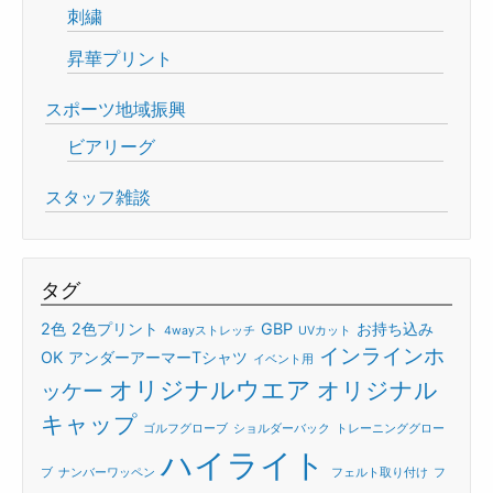
刺繍
昇華プリント
スポーツ地域振興
ビアリーグ
スタッフ雑談
タグ
2色
2色プリント
GBP
お持ち込み
4wayストレッチ
UVカット
インラインホ
OK
アンダーアーマーTシャツ
イベント用
オリジナルウエア
オリジナル
ッケー
キャップ
ゴルフグローブ
ショルダーバック
トレーニンググロー
ハイライト
ブ
ナンバーワッペン
フェルト取り付け
フ