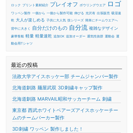
ロゴ
プレイオフ
ロック
プリント素材紹介
ボウリングウエア
ワッペン製作
一個から
一個から製作可能
伸びる
光沢有
出張販売
吸湿速
大人が楽しめる
乾
子供に大人気
技シリーズ
簡単にチームウエアへ
自分流
自分だけのもの
複雑なデザイン
背中に大きく
軽量
軽量速乾
豪華客船
追加OK
追加オーダー
通気性抜群
運動会
運
動会用Tシャツ
最近の投稿
法政大学アイスホッケー部 チームジャンバー製作
北海道釧路 麺屋武双 3D刺繍キャップ製作
北海道釧路 MARVAIL昭和サッカーチーム 刺繍
東京都 西武ホワイトベアーズアイスホッケーチー
ムのチームパーカー製作
3D刺繍 ワッペン 製作しました！