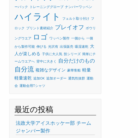
ーバック
トレーニンググローブ
ナンバーワッペン
ハイライト
フェルト取り付け
フ
プレイオフ
ロック
プリント素材紹介
ボウリ
ロゴ
ングウエア
ワッペン製作
一個から
一個
大
から製作可能
伸びる
光沢有
出張販売
吸湿速乾
人が楽しめる
子供に大人気
技シリーズ
簡単にチ
自分だけのもの
ームウエアへ
背中に大きく
自分流
複雑なデザイン
軽量
豪華客船
軽量速乾
追加OK
追加オーダー
通気性抜群
運動
会
運動会用Tシャツ
最近の投稿
法政大学アイスホッケー部 チーム
ジャンバー製作