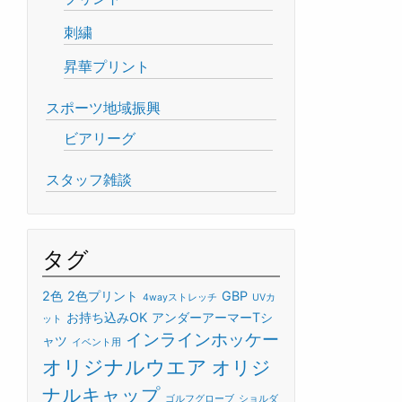
刺繍
昇華プリント
スポーツ地域振興
ビアリーグ
スタッフ雑談
タグ
2色
2色プリント
GBP
4wayストレッチ
UVカ
お持ち込みOK
アンダーアーマーTシ
ット
インラインホッケー
ャツ
イベント用
オリジナルウエア
オリジ
ナルキャップ
ゴルフグローブ
ショルダ