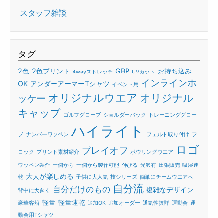
スタッフ雑談
タグ
2色
2色プリント
GBP
お持ち込み
4wayストレッチ
UVカット
インラインホ
OK
アンダーアーマーTシャツ
イベント用
オリジナルウエア
オリジナル
ッケー
キャップ
ゴルフグローブ
ショルダーバック
トレーニンググロー
ハイライト
ブ
ナンバーワッペン
フェルト取り付け
フ
ロゴ
プレイオフ
ロック
プリント素材紹介
ボウリングウエア
ワッペン製作
一個から
一個から製作可能
伸びる
光沢有
出張販売
吸湿速
大人が楽しめる
乾
子供に大人気
技シリーズ
簡単にチームウエアへ
自分流
自分だけのもの
複雑なデザイン
背中に大きく
軽量
軽量速乾
豪華客船
追加OK
追加オーダー
通気性抜群
運動会
運
動会用Tシャツ