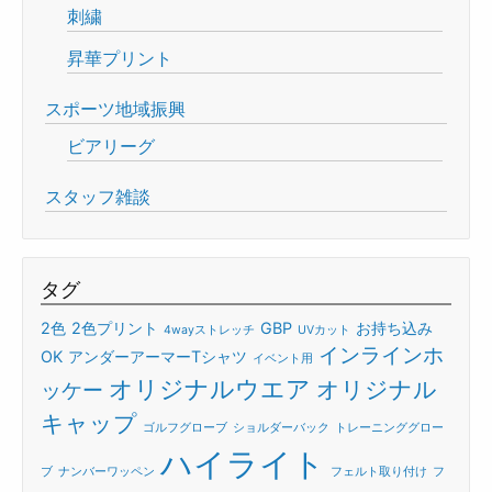
刺繍
昇華プリント
スポーツ地域振興
ビアリーグ
スタッフ雑談
タグ
2色
2色プリント
GBP
お持ち込み
4wayストレッチ
UVカット
インラインホ
OK
アンダーアーマーTシャツ
イベント用
オリジナルウエア
オリジナル
ッケー
キャップ
ゴルフグローブ
ショルダーバック
トレーニンググロー
ハイライト
ブ
ナンバーワッペン
フェルト取り付け
フ