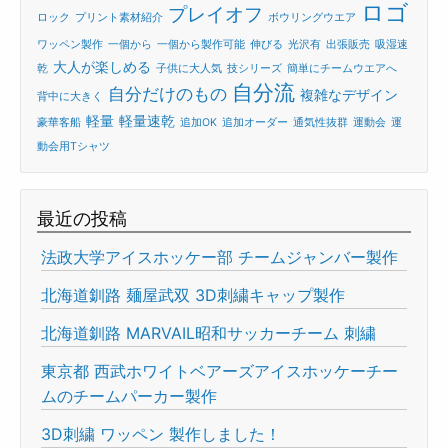
ロゴ
プレイオフ
ロック
プリント素材紹介
ボウリングウエア
ワッペン製作
一個から
一個から製作可能
伸びる
光沢有
出張販売
吸湿速
大人が楽しめる
乾
子供に大人気
技シリーズ
簡単にチームウエアへ
自分流
自分だけのもの
複雑なデザイン
背中に大きく
軽量
軽量速乾
豪華客船
追加OK
追加オーダー
通気性抜群
運動会
運
動会用Tシャツ
最近の投稿
法政大学アイスホッケー部 チームジャンバー製作
北海道釧路 麺屋武双 3D刺繍キャップ製作
北海道釧路 MARVAIL昭和サッカーチーム 刺繍
東京都 西武ホワイトベアーズアイスホッケーチー
ムのチームパーカー製作
3D刺繍 ワッペン 製作しました！