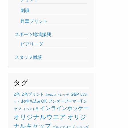
刺繍
昇華プリント
スポーツ地域振興
ビアリーグ
スタッフ雑談
タグ
2色
2色プリント
GBP
4wayストレッチ
UVカ
お持ち込みOK
アンダーアーマーTシ
ット
インラインホッケー
ャツ
イベント用
オリジナルウエア
オリジ
ナルキャップ
ゴルフグローブ
ショルダ