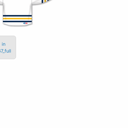
 in
_full