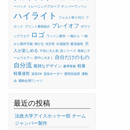
ーバック
トレーニンググローブ
ナンバーワッペン
ハイライト
フェルト取り付け
フ
プレイオフ
ロック
プリント素材紹介
ボウリ
ロゴ
ングウエア
ワッペン製作
一個から
一個
大
から製作可能
伸びる
光沢有
出張販売
吸湿速乾
人が楽しめる
子供に大人気
技シリーズ
簡単にチ
自分だけのもの
ームウエアへ
背中に大きく
自分流
複雑なデザイン
軽量
豪華客船
軽量速乾
追加OK
追加オーダー
通気性抜群
運動
会
運動会用Tシャツ
最近の投稿
法政大学アイスホッケー部 チーム
ジャンバー製作