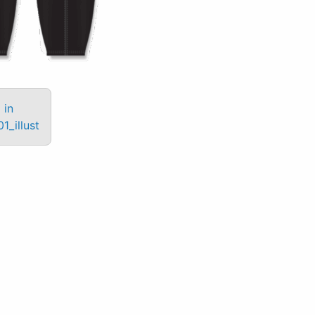
 in
1_illust