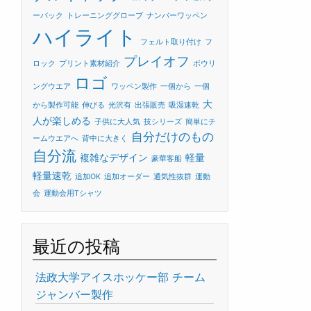
ーバック
トレーニンググローブ
ナンバーワッペン
ハイライト
フェルト取り付け
フ
プレイオフ
ロック
プリント素材紹介
ボウリ
ロゴ
ングウエア
ワッペン製作
一個から
一個
大
から製作可能
伸びる
光沢有
出張販売
吸湿速乾
人が楽しめる
子供に大人気
技シリーズ
簡単にチ
自分だけのもの
ームウエアへ
背中に大きく
自分流
複雑なデザイン
軽量
豪華客船
軽量速乾
追加OK
追加オーダー
通気性抜群
運動
会
運動会用Tシャツ
最近の投稿
法政大学アイスホッケー部 チーム
ジャンバー製作