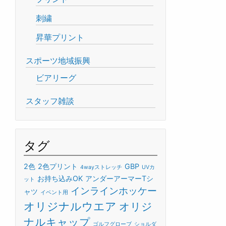
刺繍
昇華プリント
スポーツ地域振興
ビアリーグ
スタッフ雑談
タグ
2色
2色プリント
GBP
4wayストレッチ
UVカ
お持ち込みOK
アンダーアーマーTシ
ット
インラインホッケー
ャツ
イベント用
オリジナルウエア
オリジ
ナルキャップ
ゴルフグローブ
ショルダ