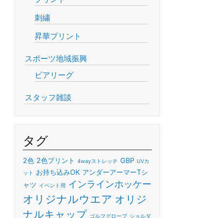
刺繍
昇華プリント
スポーツ地域振興
ビアリーグ
スタッフ雑談
タグ
2色
2色プリント
GBP
4wayストレッチ
UVカ
お持ち込みOK
アンダーアーマーTシ
ット
インラインホッケー
ャツ
イベント用
オリジナルウエア
オリジ
ナルキャップ
ゴルフグローブ
ショルダ