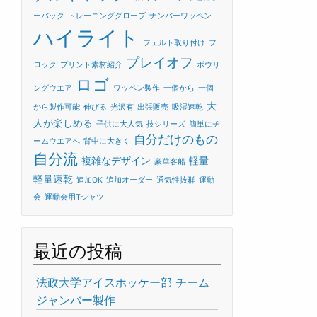
ーバック
トレーニンググローブ
ナンバーワッペン
ハイライト
フェルト取り付け
フ
プレイオフ
ロック
プリント素材紹介
ボウリ
ロゴ
ングウエア
ワッペン製作
一個から
一個
大
から製作可能
伸びる
光沢有
出張販売
吸湿速乾
人が楽しめる
子供に大人気
技シリーズ
簡単にチ
自分だけのもの
ームウエアへ
背中に大きく
自分流
複雑なデザイン
軽量
豪華客船
軽量速乾
追加OK
追加オーダー
通気性抜群
運動
会
運動会用Tシャツ
最近の投稿
法政大学アイスホッケー部 チーム
ジャンバー製作