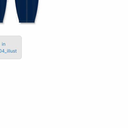
 in
4_illust