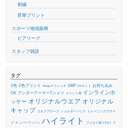
刺繍
昇華プリント
スポーツ地域振興
ビアリーグ
スタッフ雑談
タグ
2色
2色プリント
GBP
お持ち込み
4wayストレッチ
UVカット
インラインホ
OK
アンダーアーマーTシャツ
イベント用
オリジナルウエア
オリジナル
ッケー
キャップ
ゴルフグローブ
ショルダーバック
トレーニンググロー
ハイライト
ブ
ナンバーワッペン
フェルト取り付け
フ