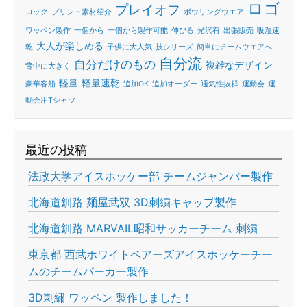
ロゴ
プレイオフ
ロック
プリント素材紹介
ボウリングウエア
ワッペン製作
一個から
一個から製作可能
伸びる
光沢有
出張販売
吸湿速
大人が楽しめる
乾
子供に大人気
技シリーズ
簡単にチームウエアへ
自分流
自分だけのもの
複雑なデザイン
背中に大きく
軽量
軽量速乾
豪華客船
追加OK
追加オーダー
通気性抜群
運動会
運
動会用Tシャツ
最近の投稿
法政大学アイスホッケー部 チームジャンバー製作
北海道釧路 麺屋武双 3D刺繍キャップ製作
北海道釧路 MARVAIL昭和サッカーチーム 刺繍
東京都 西武ホワイトベアーズアイスホッケーチー
ムのチームパーカー製作
3D刺繍 ワッペン 製作しました！