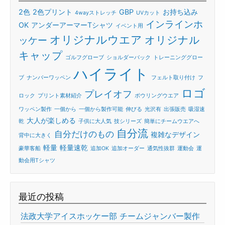
2色
2色プリント
GBP
お持ち込み
4wayストレッチ
UVカット
インラインホ
OK
アンダーアーマーTシャツ
イベント用
オリジナルウエア
オリジナル
ッケー
キャップ
ゴルフグローブ
ショルダーバック
トレーニンググロー
ハイライト
ブ
ナンバーワッペン
フェルト取り付け
フ
ロゴ
プレイオフ
ロック
プリント素材紹介
ボウリングウエア
ワッペン製作
一個から
一個から製作可能
伸びる
光沢有
出張販売
吸湿速
大人が楽しめる
乾
子供に大人気
技シリーズ
簡単にチームウエアへ
自分流
自分だけのもの
複雑なデザイン
背中に大きく
軽量
軽量速乾
豪華客船
追加OK
追加オーダー
通気性抜群
運動会
運
動会用Tシャツ
最近の投稿
法政大学アイスホッケー部 チームジャンバー製作