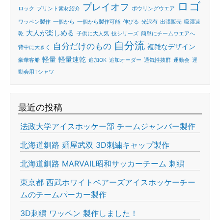
ロゴ
プレイオフ
ロック
プリント素材紹介
ボウリングウエア
ワッペン製作
一個から
一個から製作可能
伸びる
光沢有
出張販売
吸湿速
大人が楽しめる
乾
子供に大人気
技シリーズ
簡単にチームウエアへ
自分流
自分だけのもの
複雑なデザイン
背中に大きく
軽量
軽量速乾
豪華客船
追加OK
追加オーダー
通気性抜群
運動会
運
動会用Tシャツ
最近の投稿
法政大学アイスホッケー部 チームジャンバー製作
北海道釧路 麺屋武双 3D刺繍キャップ製作
北海道釧路 MARVAIL昭和サッカーチーム 刺繍
東京都 西武ホワイトベアーズアイスホッケーチー
ムのチームパーカー製作
3D刺繍 ワッペン 製作しました！