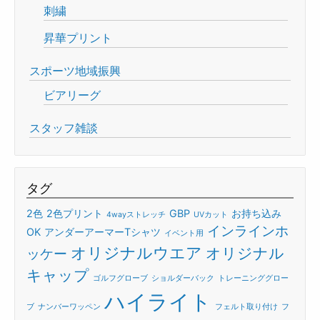
刺繍
昇華プリント
スポーツ地域振興
ビアリーグ
スタッフ雑談
タグ
2色
2色プリント
GBP
お持ち込み
4wayストレッチ
UVカット
インラインホ
OK
アンダーアーマーTシャツ
イベント用
オリジナルウエア
オリジナル
ッケー
キャップ
ゴルフグローブ
ショルダーバック
トレーニンググロー
ハイライト
ブ
ナンバーワッペン
フェルト取り付け
フ