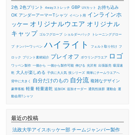
2色
2色プリント
GBP
お持ち込み
4wayストレッチ
UVカット
インラインホ
OK
アンダーアーマーTシャツ
イベント用
オリジナルウエア
オリジナル
ッケー
キャップ
ゴルフグローブ
ショルダーバック
トレーニンググロー
ハイライト
ブ
ナンバーワッペン
フェルト取り付け
フ
ロゴ
プレイオフ
ロック
プリント素材紹介
ボウリングウエア
ワッペン製作
一個から
一個から製作可能
伸びる
光沢有
出張販売
吸湿速
大人が楽しめる
乾
子供に大人気
技シリーズ
簡単にチームウエアへ
自分流
自分だけのもの
複雑なデザイン
背中に大きく
軽量
軽量速乾
豪華客船
追加OK
追加オーダー
通気性抜群
運動会
運
動会用Tシャツ
最近の投稿
法政大学アイスホッケー部 チームジャンバー製作