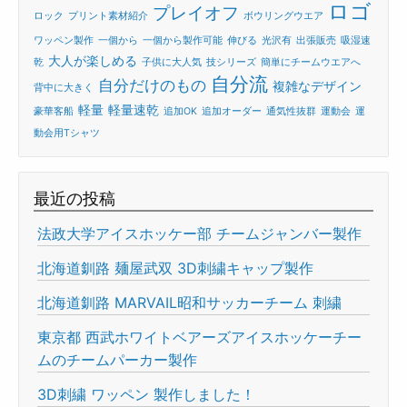
ロゴ
プレイオフ
ロック
プリント素材紹介
ボウリングウエア
ワッペン製作
一個から
一個から製作可能
伸びる
光沢有
出張販売
吸湿速
大人が楽しめる
乾
子供に大人気
技シリーズ
簡単にチームウエアへ
自分流
自分だけのもの
複雑なデザイン
背中に大きく
軽量
軽量速乾
豪華客船
追加OK
追加オーダー
通気性抜群
運動会
運
動会用Tシャツ
最近の投稿
法政大学アイスホッケー部 チームジャンバー製作
北海道釧路 麺屋武双 3D刺繍キャップ製作
北海道釧路 MARVAIL昭和サッカーチーム 刺繍
東京都 西武ホワイトベアーズアイスホッケーチー
ムのチームパーカー製作
3D刺繍 ワッペン 製作しました！