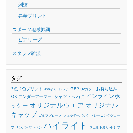
刺繍
昇華プリント
スポーツ地域振興
ビアリーグ
スタッフ雑談
タグ
2色
2色プリント
GBP
お持ち込み
4wayストレッチ
UVカット
インラインホ
OK
アンダーアーマーTシャツ
イベント用
オリジナルウエア
オリジナル
ッケー
キャップ
ゴルフグローブ
ショルダーバック
トレーニンググロー
ハイライト
ブ
ナンバーワッペン
フェルト取り付け
フ