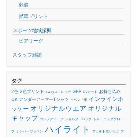
刺繍
昇華プリント
スポーツ地域振興
ビアリーグ
スタッフ雑談
タグ
2色
2色プリント
GBP
お持ち込み
4wayストレッチ
UVカット
インラインホ
OK
アンダーアーマーTシャツ
イベント用
オリジナルウエア
オリジナル
ッケー
キャップ
ゴルフグローブ
ショルダーバック
トレーニンググロー
ハイライト
ブ
ナンバーワッペン
フェルト取り付け
フ