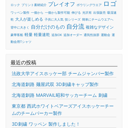
ロゴ
プレイオフ
ロック
プリント素材紹介
ボウリングウエア
ワッペン製作
一個から
一個から製作可能
伸びる
光沢有
出張販売
吸湿速
大人が楽しめる
乾
子供に大人気
技シリーズ
簡単にチームウエアへ
自分流
自分だけのもの
複雑なデザイン
背中に大きく
軽量
軽量速乾
豪華客船
追加OK
追加オーダー
通気性抜群
運動会
運
動会用Tシャツ
最近の投稿
法政大学アイスホッケー部 チームジャンバー製作
北海道釧路 麺屋武双 3D刺繍キャップ製作
北海道釧路 MARVAIL昭和サッカーチーム 刺繍
東京都 西武ホワイトベアーズアイスホッケーチー
ムのチームパーカー製作
3D刺繍 ワッペン 製作しました！