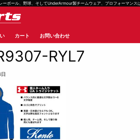
ボール、野球、そしてUnderArmour製チームウェア、プロフォーマン
い
カート
お問い合わせ
R9307-RYL7
8日