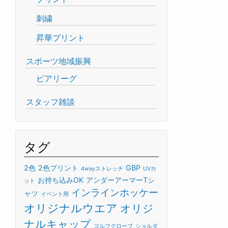
刺繍
昇華プリント
スポーツ地域振興
ビアリーグ
スタッフ雑談
タグ
2色
2色プリント
GBP
4wayストレッチ
UVカ
お持ち込みOK
アンダーアーマーTシ
ット
インラインホッケー
ャツ
イベント用
オリジナルウエア
オリジ
ナルキャップ
ゴルフグローブ
ショルダ