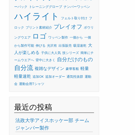
ーバック
トレーニンググローブ
ナンバーワッペン
ハイライト
フェルト取り付け
フ
プレイオフ
ロック
プリント素材紹介
ボウリ
ロゴ
ングウエア
ワッペン製作
一個から
一個
大
から製作可能
伸びる
光沢有
出張販売
吸湿速乾
人が楽しめる
子供に大人気
技シリーズ
簡単にチ
自分だけのもの
ームウエアへ
背中に大きく
自分流
複雑なデザイン
軽量
豪華客船
軽量速乾
追加OK
追加オーダー
通気性抜群
運動
会
運動会用Tシャツ
最近の投稿
法政大学アイスホッケー部 チーム
ジャンバー製作