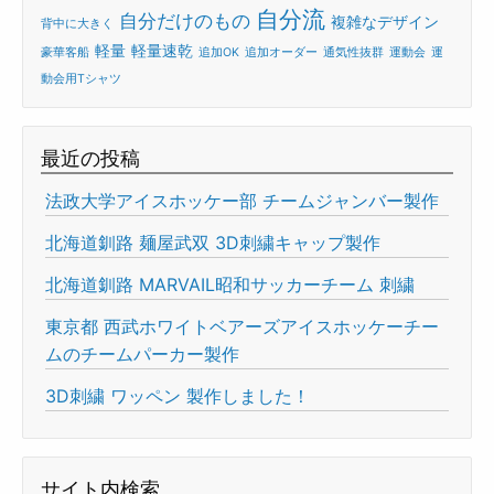
自分流
自分だけのもの
複雑なデザイン
背中に大きく
軽量
軽量速乾
豪華客船
追加OK
追加オーダー
通気性抜群
運動会
運
動会用Tシャツ
最近の投稿
法政大学アイスホッケー部 チームジャンバー製作
北海道釧路 麺屋武双 3D刺繍キャップ製作
北海道釧路 MARVAIL昭和サッカーチーム 刺繍
東京都 西武ホワイトベアーズアイスホッケーチー
ムのチームパーカー製作
3D刺繍 ワッペン 製作しました！
サイト内検索