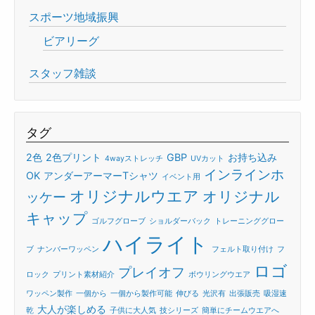
スポーツ地域振興
ビアリーグ
スタッフ雑談
タグ
2色
2色プリント
GBP
お持ち込み
4wayストレッチ
UVカット
インラインホ
OK
アンダーアーマーTシャツ
イベント用
オリジナルウエア
オリジナル
ッケー
キャップ
ゴルフグローブ
ショルダーバック
トレーニンググロー
ハイライト
ブ
ナンバーワッペン
フェルト取り付け
フ
ロゴ
プレイオフ
ロック
プリント素材紹介
ボウリングウエア
ワッペン製作
一個から
一個から製作可能
伸びる
光沢有
出張販売
吸湿速
大人が楽しめる
乾
子供に大人気
技シリーズ
簡単にチームウエアへ