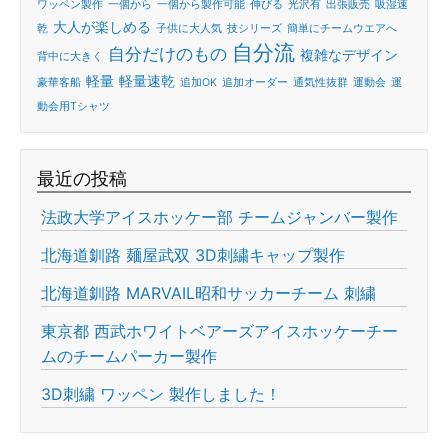
ワッペン製作
一個から
一個から製作可能
伸びる
光沢有
出張販売
吸湿速
大人が楽しめる
乾
子供に大人気
技シリーズ
簡単にチームウエアへ
自分流
自分だけのもの
複雑なデザイン
背中に大きく
軽量
軽量速乾
豪華客船
追加OK
追加オーダー
通気性抜群
運動会
運
動会用Tシャツ
最近の投稿
法政大学アイスホッケー部 チームジャンバー製作
北海道釧路 麺屋武双 3D刺繍キャップ製作
北海道釧路 MARVAIL昭和サッカーチーム 刺繍
東京都 西武ホワイトベアーズアイスホッケーチー
ムのチームパーカー製作
3D刺繍 ワッペン 製作しました！