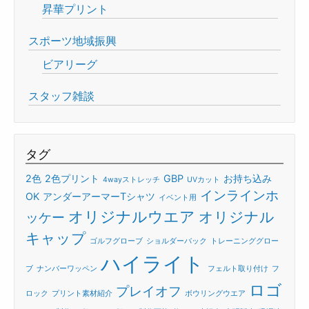
昇華プリント
スポーツ地域振興
ビアリーグ
スタッフ雑談
タグ
2色
2色プリント
GBP
お持ち込み
4wayストレッチ
UVカット
インラインホ
OK
アンダーアーマーTシャツ
イベント用
オリジナルウエア
オリジナル
ッケー
キャップ
ゴルフグローブ
ショルダーバック
トレーニンググロー
ハイライト
ブ
ナンバーワッペン
フェルト取り付け
フ
ロゴ
プレイオフ
ロック
プリント素材紹介
ボウリングウエア